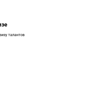
изе
визу талантов