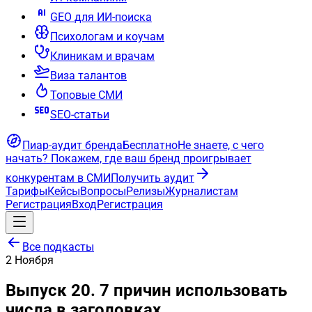
GEO для ИИ-поиска
Психологам и коучам
Клиникам и врачам
Виза талантов
Топовые СМИ
SEO-статьи
Пиар-аудит бренда
Бесплатно
Не знаете, с чего
начать?
Покажем, где ваш бренд проигрывает
конкурентам в СМИ
Получить аудит
Тарифы
Кейсы
Вопросы
Релизы
Журналистам
Регистрация
Вход
Регистрация
Все подкасты
2
Ноября
Выпуск 20. 7 причин использовать
числа в заголовках