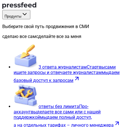
Продукты
Выберите свой путь продвижения в СМИ
сделаю все сам
сделайте все за меня
3 ответа журналистам
Старт
вы
сами
ищете запросы и отвечаете журналистам
мы
даем
базовый доступ к запросам
ответы без лимита
Про-
аккаунт
вы
делаете все сами или с нашей
поддержкой
мы
даем полный доступ,
а на отдельных тарифах – личного менеджера