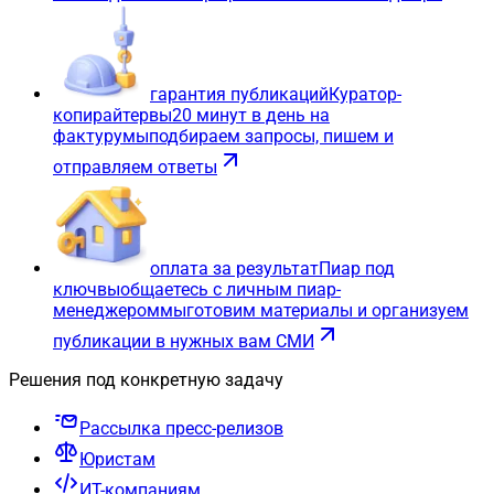
гарантия публикаций
Куратор-
копирайтер
вы
20 минут в день на
фактуру
мы
подбираем запросы, пишем и
отправляем ответы
оплата за результат
Пиар под
ключ
вы
общаетесь с личным пиар-
менеджером
мы
готовим материалы и организуем
публикации в нужных вам СМИ
Решения под конкретную задачу
Рассылка пресс-релизов
Юристам
ИТ-компаниям