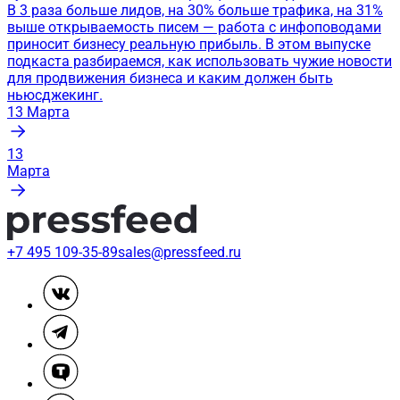
В 3 раза больше лидов, на 30% больше трафика, на 31%
выше открываемость писем — работа с инфоповодами
приносит бизнесу реальную прибыль. В этом выпуске
подкаста разбираемся, как использовать чужие новости
для продвижения бизнеса и каким должен быть
ньюсджекинг.
13
Марта
13
Марта
+7 495 109-35-89
sales@pressfeed.ru