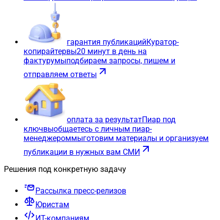
гарантия публикаций
Куратор-
копирайтер
вы
20 минут в день на
фактуру
мы
подбираем запросы, пишем и
отправляем ответы
оплата за результат
Пиар под
ключ
вы
общаетесь с личным пиар-
менеджером
мы
готовим материалы и организуем
публикации в нужных вам СМИ
Решения под конкретную задачу
Рассылка пресс-релизов
Юристам
ИТ-компаниям