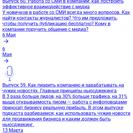
Выпуск 60. Работа со СМИ в компании: как построить
эффективное взаимодействие с медиа
У новичков в работе со СМИ всегда много вопросов. Как
найти контакты журналистов? Что им предложить,
чтобы получить публикацию бесплатно? Кому в
компании поручить общение с медиа?
6
Мая
6
Мая
Выпуск 59. Как пиарить компанию и зарабатывать на
чужих новостях. Главные принципы ньюсджекинга
В 3 раза больше лидов, на 30% больше трафика, на 31%
выше открываемость писем — работа с инфоповодами
приносит бизнесу реальную прибыль. В этом выпуске
подкаста разбираемся, как использовать чужие новости
для продвижения бизнеса и каким должен быть
ньюсджекинг.
13
Марта