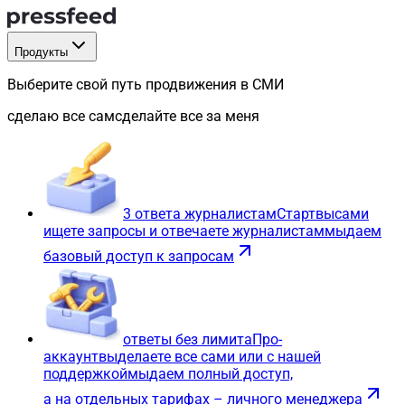
Продукты
Выберите свой путь продвижения в СМИ
сделаю все сам
сделайте все за меня
3 ответа журналистам
Старт
вы
сами
ищете запросы и отвечаете журналистам
мы
даем
базовый доступ к запросам
ответы без лимита
Про-
аккаунт
вы
делаете все сами или с нашей
поддержкой
мы
даем полный доступ,
а на отдельных тарифах – личного менеджера