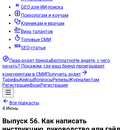
GEO для ИИ-поиска
Психологам и коучам
Клиникам и врачам
Виза талантов
Топовые СМИ
SEO-статьи
Пиар-аудит бренда
Бесплатно
Не знаете, с чего
начать?
Покажем, где ваш бренд проигрывает
конкурентам в СМИ
Получить аудит
Тарифы
Кейсы
Вопросы
Релизы
Журналистам
Регистрация
Вход
Регистрация
Все подкасты
4
Июнь
Выпуск 56. Как написать
инструкцию, руководство или гайд