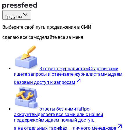
Продукты
Выберите свой путь продвижения в СМИ
сделаю все сам
сделайте все за меня
3 ответа журналистам
Старт
вы
сами
ищете запросы и отвечаете журналистам
мы
даем
базовый доступ к запросам
ответы без лимита
Про-
аккаунт
вы
делаете все сами или с нашей
поддержкой
мы
даем полный доступ,
а на отдельных тарифах – личного менеджера