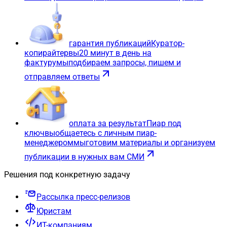
гарантия публикаций
Куратор-
копирайтер
вы
20 минут в день на
фактуру
мы
подбираем запросы, пишем и
отправляем ответы
оплата за результат
Пиар под
ключ
вы
общаетесь с личным пиар-
менеджером
мы
готовим материалы и организуем
публикации в нужных вам СМИ
Решения под конкретную задачу
Рассылка пресс-релизов
Юристам
ИТ-компаниям