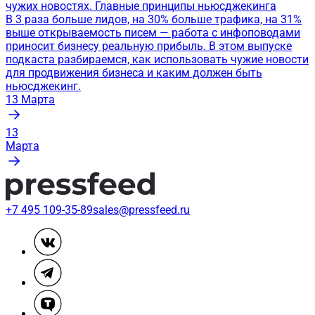
чужих новостях. Главные принципы ньюсджекинга
В 3 раза больше лидов, на 30% больше трафика, на 31%
выше открываемость писем — работа с инфоповодами
приносит бизнесу реальную прибыль. В этом выпуске
подкаста разбираемся, как использовать чужие новости
для продвижения бизнеса и каким должен быть
ньюсджекинг.
13
Марта
13
Марта
+7 495 109-35-89
sales@pressfeed.ru