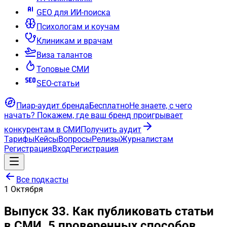
GEO для ИИ-поиска
Психологам и коучам
Клиникам и врачам
Виза талантов
Топовые СМИ
SEO-статьи
Пиар-аудит бренда
Бесплатно
Не знаете, с чего
начать?
Покажем, где ваш бренд проигрывает
конкурентам в СМИ
Получить аудит
Тарифы
Кейсы
Вопросы
Релизы
Журналистам
Регистрация
Вход
Регистрация
Все подкасты
1
Октября
Выпуск 33. Как публиковать статьи
в СМИ. 5 проверенных способов