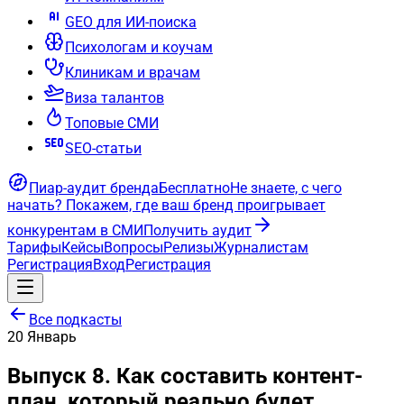
GEO для ИИ-поиска
Психологам и коучам
Клиникам и врачам
Виза талантов
Топовые СМИ
SEO-статьи
Пиар-аудит бренда
Бесплатно
Не знаете, с чего
начать?
Покажем, где ваш бренд проигрывает
конкурентам в СМИ
Получить аудит
Тарифы
Кейсы
Вопросы
Релизы
Журналистам
Регистрация
Вход
Регистрация
Все подкасты
20
Январь
Выпуск 8. Как составить контент-
план, который реально будет