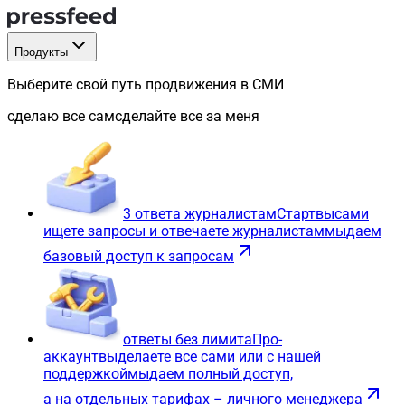
Продукты
Выберите свой путь продвижения в СМИ
сделаю все сам
сделайте все за меня
3 ответа журналистам
Старт
вы
сами
ищете запросы и отвечаете журналистам
мы
даем
базовый доступ к запросам
ответы без лимита
Про-
аккаунт
вы
делаете все сами или с нашей
поддержкой
мы
даем полный доступ,
а на отдельных тарифах – личного менеджера