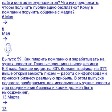
найти контакты журналистов? Что им предложить,
чтобы получить публикацию бесплатно? Кому в
компании поручить общение с медиа?
6
Мая
6
Мая
Выпуск 59. Как пиарить компанию и зарабатывать на
чужих новостях. Главные принципы ньюсджекинга
В 3 раза больше лидов, на 30% больше трафика, на 31%
выше открываемость писем — работа с инфоповодами
приносит бизнесу реальную прибыль. В этом выпуске
подкаста разбираемся, как использовать чужие новости
для продвижения бизнеса и каким должен быть
ньюсджекинг.
13
Марта
13