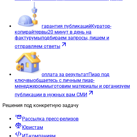
гарантия публикаций
Куратор-
копирайтер
вы
20 минут в день на
фактуру
мы
подбираем запросы, пишем и
отправляем ответы
оплата за результат
Пиар под
ключ
вы
общаетесь с личным пиар-
менеджером
мы
готовим материалы и организуем
публикации в нужных вам СМИ
Решения под конкретную задачу
Рассылка пресс-релизов
Юристам
ИТ-компаниям