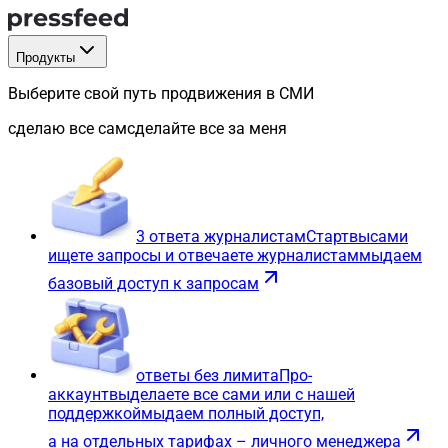
Продукты
Выберите свой путь продвижения в СМИ
сделаю все сам
сделайте все за меня
3 ответа журналистам
Старт
вы
сами
ищете запросы и отвечаете журналистам
мы
даем
базовый доступ к запросам
ответы без лимита
Про-
аккаунт
вы
делаете все сами или с нашей
поддержкой
мы
даем полный доступ,
а на отдельных тарифах – личного менеджера