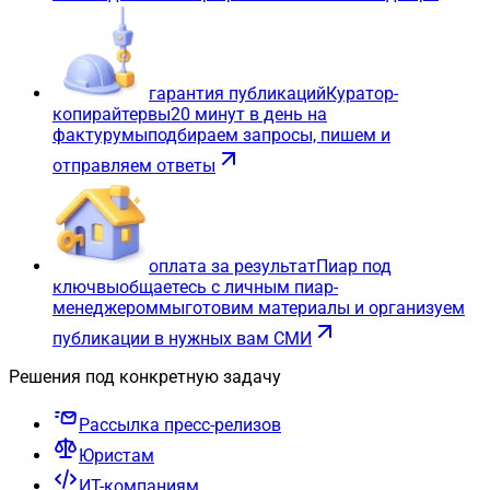
гарантия публикаций
Куратор-
копирайтер
вы
20 минут в день на
фактуру
мы
подбираем запросы, пишем и
отправляем ответы
оплата за результат
Пиар под
ключ
вы
общаетесь с личным пиар-
менеджером
мы
готовим материалы и организуем
публикации в нужных вам СМИ
Решения под конкретную задачу
Рассылка пресс-релизов
Юристам
ИТ-компаниям