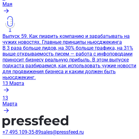
Мая
Выпуск 59. Как пиарить компанию и зарабатывать на
чужих новостях. Главные принципы ньюсджекинга
В 3 раза больше лидов, на 30% больше трафика, на 31%
выше открываемость писем — работа с инфоповодами
приносит бизнесу реальную прибыль. В этом выпуске
подкаста разбираемся, как использовать чужие новости
для продвижения бизнеса и каким должен быть
ньюсджекинг.
13
Марта
13
Марта
+7 495 109-35-89
sales@pressfeed.ru