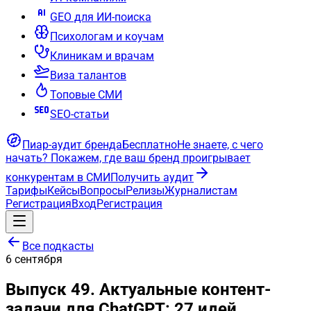
GEO для ИИ-поиска
Психологам и коучам
Клиникам и врачам
Виза талантов
Топовые СМИ
SEO-статьи
Пиар-аудит бренда
Бесплатно
Не знаете, с чего
начать?
Покажем, где ваш бренд проигрывает
конкурентам в СМИ
Получить аудит
Тарифы
Кейсы
Вопросы
Релизы
Журналистам
Регистрация
Вход
Регистрация
Все подкасты
6
сентября
Выпуск 49. Актуальные контент-
задачи для ChatGPT: 27 идей