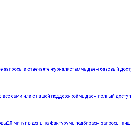
е запросы и отвечаете журналистам
мы
даем базовый дост
е все сами или с нашей поддержкой
мы
даем полный доступ
р
вы
20 минут в день на фактуру
мы
подбираем запросы, пиш