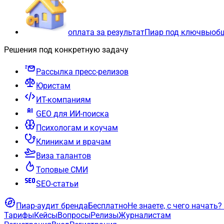
оплата за результат
Пиар под ключ
вы
об
Решения под конкретную задачу
Рассылка пресс-релизов
Юристам
ИТ-компаниям
GEO для ИИ-поиска
Психологам и коучам
Клиникам и врачам
Виза талантов
Топовые СМИ
SEO-статьи
Пиар-аудит бренда
Бесплатно
Не знаете, с чего начать?
Тарифы
Кейсы
Вопросы
Релизы
Журналистам