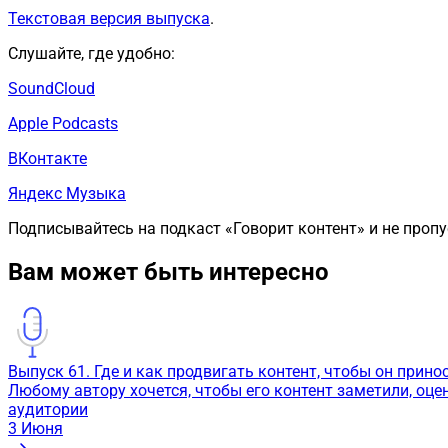
Текстовая версия выпуска
.
Слушайте, где удобно:
SoundCloud
Apple Podcasts
ВКонтакте
Яндекс Музыка
Подписывайтесь на подкаст «Говорит контент» и не пропу
Вам может быть интересно
Выпуск 61. Где и как продвигать контент, чтобы он прино
Любому автору хочется, чтобы его контент заметили, оце
аудитории
3
Июня