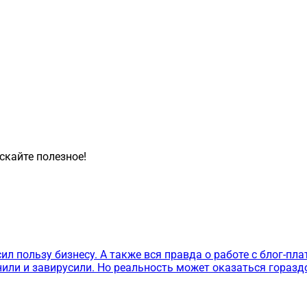
скайте полезное!
сил пользу бизнесу. А также вся правда о работе с блог-п
нили и завирусили. Но реальность может оказаться гораздо