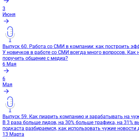
3
Июня
Выпуск 60. Работа со СМИ в компании: как построить э
У новичков в работе со СМИ всегда много вопросов. Как
поручить общение с медиа?
6
Мая
6
Мая
Выпуск 59. Как пиарить компанию и зарабатывать на чу
В 3 раза больше лидов, на 30% больше трафика, на 31%
подкаста разбираемся, как использовать чужие новости
13
Марта