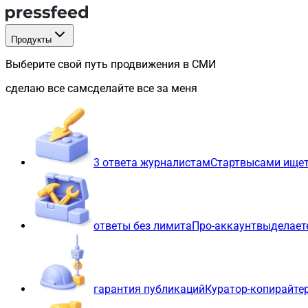
Продукты
Выберите свой путь продвижения в СМИ
сделаю все сам
сделайте все за меня
3 ответа журналистам
Старт
вы
сами ищет
ответы без лимита
Про-аккаунт
вы
делает
гарантия публикаций
Куратор-копирайте