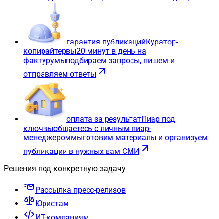
гарантия публикаций
Куратор-
копирайтер
вы
20 минут в день на
фактуру
мы
подбираем запросы, пишем и
отправляем ответы
оплата за результат
Пиар под
ключ
вы
общаетесь с личным пиар-
менеджером
мы
готовим материалы и организуем
публикации в нужных вам СМИ
Решения под конкретную задачу
Рассылка пресс-релизов
Юристам
ИТ-компаниям