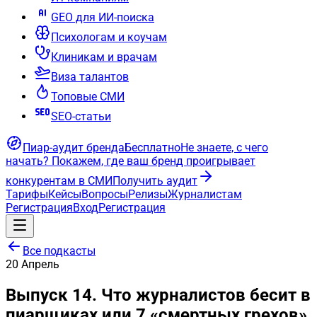
GEO для ИИ-поиска
Психологам и коучам
Клиникам и врачам
Виза талантов
Топовые СМИ
SEO-статьи
Пиар-аудит бренда
Бесплатно
Не знаете, с чего
начать?
Покажем, где ваш бренд проигрывает
конкурентам в СМИ
Получить аудит
Тарифы
Кейсы
Вопросы
Релизы
Журналистам
Регистрация
Вход
Регистрация
Все подкасты
20
Апрель
Выпуск 14. Что журналистов бесит в
пиарщиках или 7 «смертных грехов»