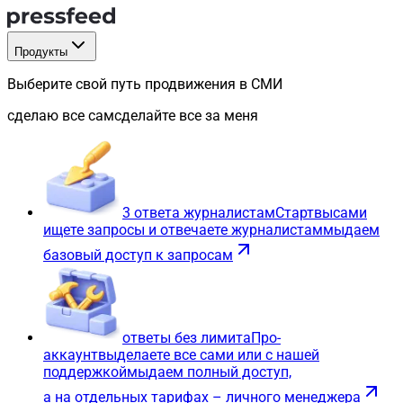
Продукты
Выберите свой путь продвижения в СМИ
сделаю все сам
сделайте все за меня
3 ответа журналистам
Старт
вы
сами
ищете запросы и отвечаете журналистам
мы
даем
базовый доступ к запросам
ответы без лимита
Про-
аккаунт
вы
делаете все сами или с нашей
поддержкой
мы
даем полный доступ,
а на отдельных тарифах – личного менеджера