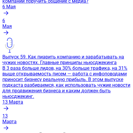
компании поручить общение с медиа?
6
Мая
6
Мая
Выпуск 59. Как пиарить компанию и зарабатывать на
чужих новостях. Главные принципы ньюсджекинга
В 3 раза больше лидов, на 30% больше трафика, на 31%
выше открываемость писем — работа с инфоповодами
приносит бизнесу реальную прибыль. В этом выпуске
подкаста разбираемся, как использовать чужие новости
для продвижения бизнеса и каким должен быть
ньюсджекинг.
13
Марта
13
Марта