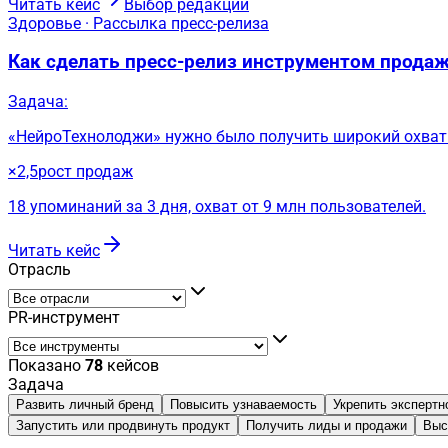
Читать кейс
Выбор редакции
Здоровье · Рассылка пресс-релиза
Как сделать пресс-релиз инструментом прода
Задача:
«НейроТехнолоджи» нужно было получить широкий охват 
×2,5
рост продаж
18 упоминаний за 3 дня, охват от 9 млн пользователей.
Читать кейс
Отрасль
PR-инструмент
Показано
78
кейсов
Задача
Развить личный бренд
Повысить узнаваемость
Укрепить экспертн
Запустить или продвинуть продукт
Получить лиды и продажи
Выс