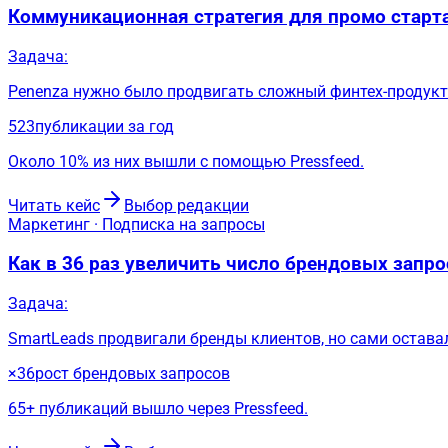
Коммуникационная стратегия для промо старта
Задача:
Penenza нужно было продвигать сложный финтех-продукт
523
публикации за год
Около 10% из них вышли с помощью Pressfeed.
Читать кейс
Выбор редакции
Маркетинг · Подписка на запросы
Как в 36 раз увеличить число брендовых запр
Задача:
SmartLeads продвигали бренды клиентов, но сами остав
×36
рост брендовых запросов
65+ публикаций вышло через Pressfeed.