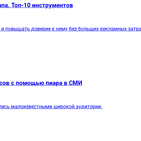
па. Топ-10 инструментов
 и повышать доверие к нему без больших рекламных затра
осов с помощью пиара в СМИ
ались малоизвестными широкой аудитории.