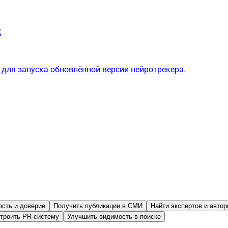
ж
для запуска обновлённой версии нейротрекера.
ость и доверие
Получить публикации в СМИ
Найти экспертов и автор
троить PR-систему
Улучшить видимость в поиске