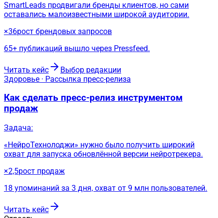
SmartLeads продвигали бренды клиентов, но сами
оставались малоизвестными широкой аудитории.
×36
рост брендовых запросов
65+ публикаций вышло через Pressfeed.
Читать кейс
Выбор редакции
Здоровье · Рассылка пресс-релиза
Как сделать пресс-релиз инструментом
продаж
Задача:
«НейроТехнолоджи» нужно было получить широкий
охват для запуска обновлённой версии нейротрекера.
×2,5
рост продаж
18 упоминаний за 3 дня, охват от 9 млн пользователей.
Читать кейс