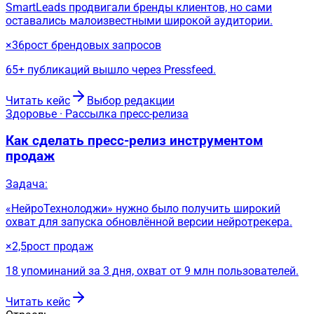
SmartLeads продвигали бренды клиентов, но сами
оставались малоизвестными широкой аудитории.
×36
рост брендовых запросов
65+ публикаций вышло через Pressfeed.
Читать кейс
Выбор редакции
Здоровье · Рассылка пресс-релиза
Как сделать пресс-релиз инструментом
продаж
Задача:
«НейроТехнолоджи» нужно было получить широкий
охват для запуска обновлённой версии нейротрекера.
×2,5
рост продаж
18 упоминаний за 3 дня, охват от 9 млн пользователей.
Читать кейс