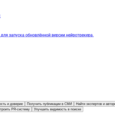
ж
для запуска обновлённой версии нейротрекера.
ость и доверие
Получить публикации в СМИ
Найти экспертов и автор
троить PR-систему
Улучшить видимость в поиске