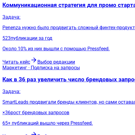
Коммуникационная стратегия для промо старта
Задача:
Penenza нужно было продвигать сложный финтех-продукт
523
публикации за год
Около 10% из них вышли с помощью Pressfeed.
Читать кейс
Выбор редакции
Маркетинг · Подписка на запросы
Как в 36 раз увеличить число брендовых запр
Задача:
SmartLeads продвигали бренды клиентов, но сами остав
×36
рост брендовых запросов
65+ публикаций вышло через Pressfeed.