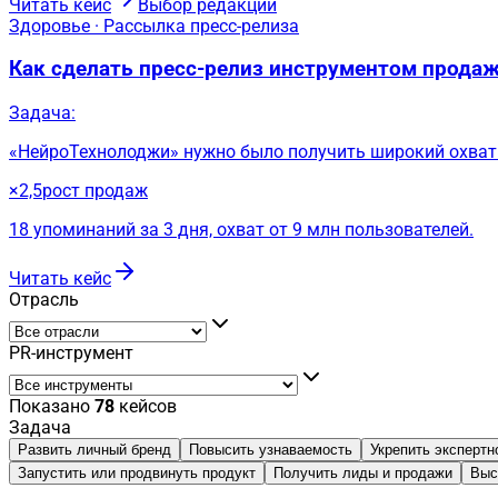
Читать кейс
Выбор редакции
Здоровье · Рассылка пресс-релиза
Как сделать пресс-релиз инструментом прода
Задача:
«НейроТехнолоджи» нужно было получить широкий охват 
×2,5
рост продаж
18 упоминаний за 3 дня, охват от 9 млн пользователей.
Читать кейс
Отрасль
PR-инструмент
Показано
78
кейсов
Задача
Развить личный бренд
Повысить узнаваемость
Укрепить экспертн
Запустить или продвинуть продукт
Получить лиды и продажи
Выс