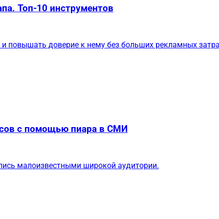
па. Топ-10 инструментов
 и повышать доверие к нему без больших рекламных затра
осов с помощью пиара в СМИ
ались малоизвестными широкой аудитории.