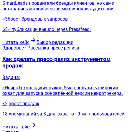
SmartLeads продвигали бренды клиентов, но сами
оставались малоизвестными широкой аудитории.
×36
рост брендовых запросов
65+ публикаций вышло через Pressfeed.
Читать кейс
Выбор редакции
Здоровье · Рассылка пресс-релиза
Как сделать пресс-релиз инструментом
продаж
Задача:
«НейроТехнолоджи» нужно было получить широкий
охват для запуска обновлённой версии нейротрекера.
×2,5
рост продаж
18 упоминаний за 3 дня, охват от 9 млн пользователей.
Читать кейс