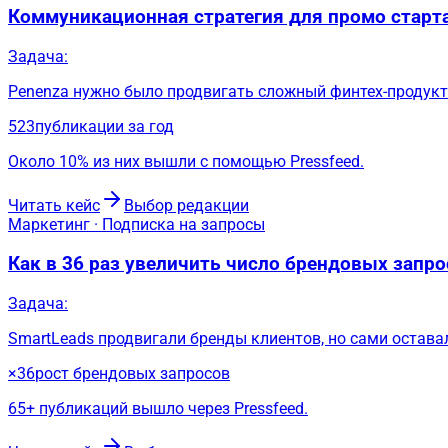
Коммуникационная стратегия для промо старта
Задача:
Penenza нужно было продвигать сложный финтех-продукт
523
публикации за год
Около 10% из них вышли с помощью Pressfeed.
Читать кейс
Выбор редакции
Маркетинг · Подписка на запросы
Как в 36 раз увеличить число брендовых запр
Задача:
SmartLeads продвигали бренды клиентов, но сами остав
×36
рост брендовых запросов
65+ публикаций вышло через Pressfeed.