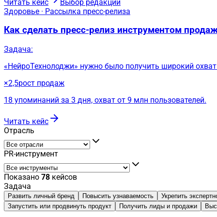
Читать кейс
Выбор редакции
Здоровье · Рассылка пресс-релиза
Как сделать пресс-релиз инструментом прода
Задача:
«НейроТехнолоджи» нужно было получить широкий охват 
×2,5
рост продаж
18 упоминаний за 3 дня, охват от 9 млн пользователей.
Читать кейс
Отрасль
PR-инструмент
Показано
78
кейсов
Задача
Развить личный бренд
Повысить узнаваемость
Укрепить экспертн
Запустить или продвинуть продукт
Получить лиды и продажи
Выс