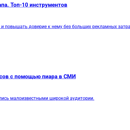
па. Топ-10 инструментов
 и повышать доверие к нему без больших рекламных затра
осов с помощью пиара в СМИ
ались малоизвестными широкой аудитории.