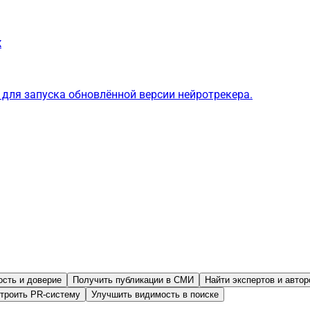
ж
для запуска обновлённой версии нейротрекера.
ость и доверие
Получить публикации в СМИ
Найти экспертов и автор
троить PR-систему
Улучшить видимость в поиске