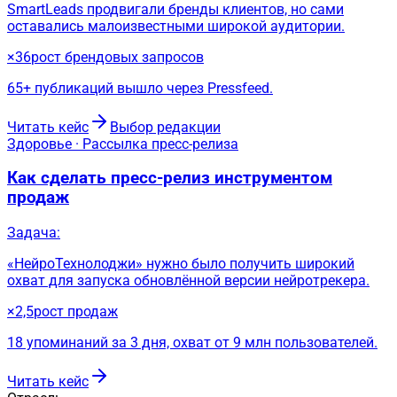
SmartLeads продвигали бренды клиентов, но сами
оставались малоизвестными широкой аудитории.
×36
рост брендовых запросов
65+ публикаций вышло через Pressfeed.
Читать кейс
Выбор редакции
Здоровье · Рассылка пресс-релиза
Как сделать пресс-релиз инструментом
продаж
Задача:
«НейроТехнолоджи» нужно было получить широкий
охват для запуска обновлённой версии нейротрекера.
×2,5
рост продаж
18 упоминаний за 3 дня, охват от 9 млн пользователей.
Читать кейс